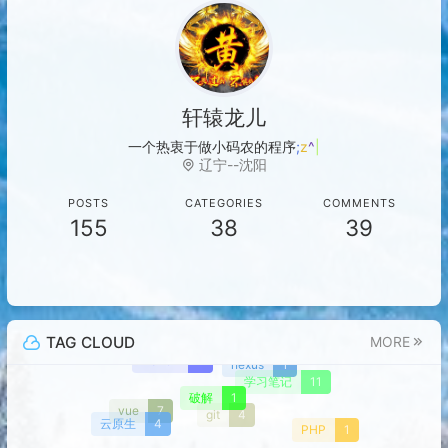
轩辕龙儿
一个热衷于做小码农
V
j
S
Q
~
辽宁--沈阳
POSTS
CATEGORIES
COMMENTS
155
38
39
TAG CLOUD
MORE
maven
2
nexus
1
学习笔记
11
破解
1
vue
7
git
4
云原生
4
PHP
1