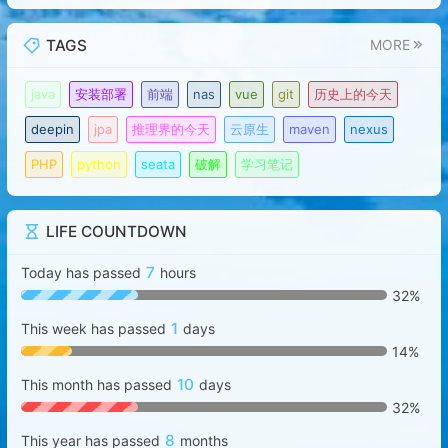
TAGS
MORE
java
安装部署
前端
nas
vue
git
历史上的今天
deepin
jpa
推理界的今天
云原生
maven
nexus
PHP
python
seata
破解
学习笔记
LIFE COUNTDOWN
7
Today has passed
hours
32%
1
This week has passed
days
14%
10
This month has passed
days
32%
8
This year has passed
months