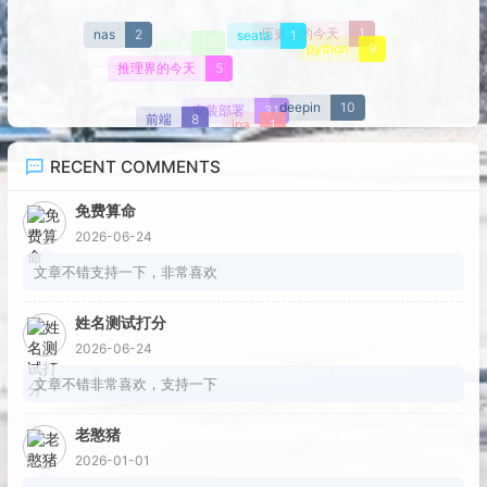
seata
1
nas
2
历史上的今天
1
java
12
python
9
推理界的今天
5
deepin
10
安装部署
31
前端
8
jpa
1
RECENT COMMENTS
免费算命
2026-06-24
文章不错支持一下，非常喜欢
姓名测试打分
2026-06-24
文章不错非常喜欢，支持一下
老憨猪
2026-01-01