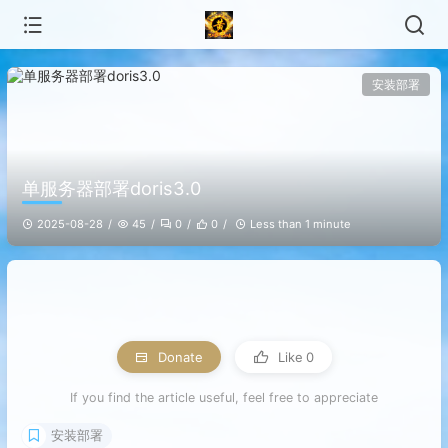
安装部署
单服务器部署doris3.0
2025-08-28
45
0
0
Less than 1 minute
Donate
Like
0
If you find the article useful, feel free to appreciate
安装部署