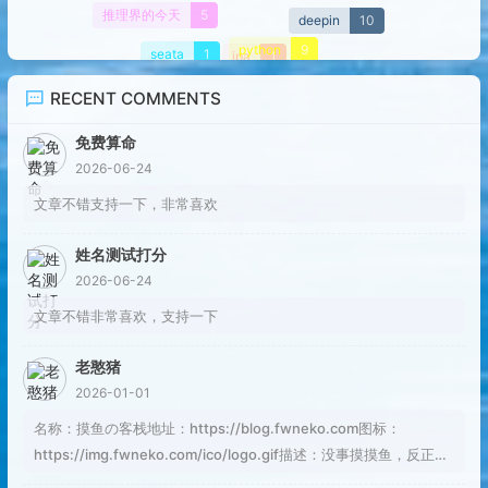
推理界的今天
5
deepin
10
python
9
seata
1
jpa
1
RECENT COMMENTS
免费算命
2026-06-24
文章不错支持一下，非常喜欢
姓名测试打分
2026-06-24
文章不错非常喜欢，支持一下
老憨猪
2026-01-01
名称：摸鱼の客栈地址：https://blog.fwneko.com图标：
https://img.fwneko.com/ico/logo.gif描述：没事摸摸鱼，反正焦
虑也解决不了问题RSS：https://blog.fwneko.com/rss.xml