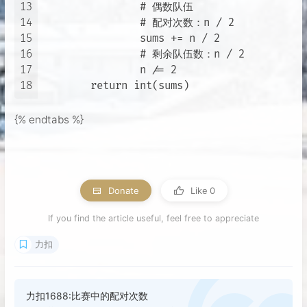
13
                # 偶数队伍

14
                # 配对次数：n / 2

15
                sums += n / 2

16
                # 剩余队伍数：n / 2

17
                n /= 2

18
{% endtabs %}
Donate
Like
0
If you find the article useful, feel free to appreciate
力扣
力扣1688:比赛中的配对次数