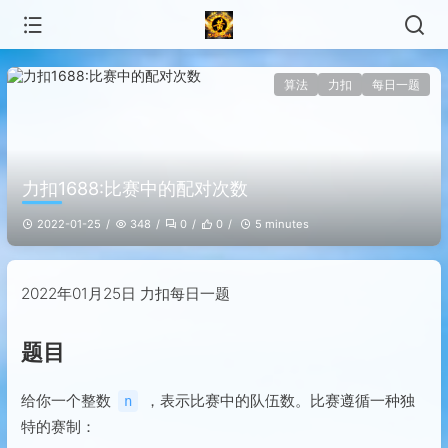
算法
力扣
每日一题
力扣1688:比赛中的配对次数
2022-01-25
348
0
0
5 minutes
2022年01月25日 力扣每日一题
题目
给你一个整数
，表示比赛中的队伍数。比赛遵循一种独
n
特的赛制：