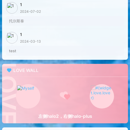
1
2024-07-02
托尔斯泰
1
2024-03-13
test
LOVE WALL
左侧halo2，右侧halo-plus