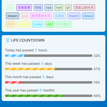
java
安装部署
前端
nas
vue
git
历史上的今天
deepin
jpa
推理界的今天
云原生
maven
nexus
PHP
python
seata
破解
学习笔记
LIFE COUNTDOWN
5
Today has passed
hours
22%
4
This week has passed
days
57%
6
This month has passed
days
19%
8
This year has passed
months
66%