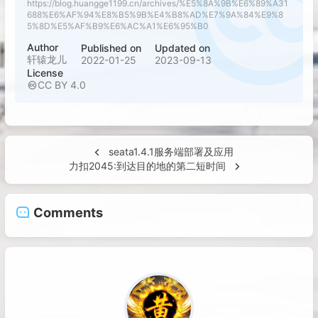
https://blog.huangge1199.cn/archives/%E5%8A%9B%E6%89%A31
688%E6%AF%94%E8%B5%9B%E4%B8%AD%E7%9A%84%E9%8
5%8D%E5%AF%B9%E6%AC%A1%E6%95%B0
Author
Published on
Updated on
轩辕龙儿
2022-01-25
2023-09-13
License
CC BY 4.0
seata1.4.1服务端部署及应用
力扣2045:到达目的地的第二短时间
Comments