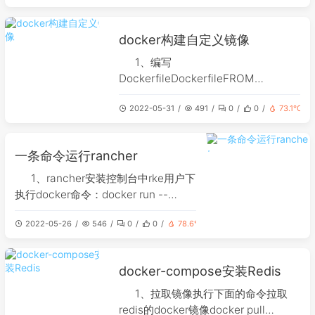
-O /usr/local/bin/docker-compose
docker构建自定义镜像
1、编写
DockerfileDockerfileFROM
nginxRUN apt update &amp;&amp;
2022-05-31
491
0
0
73.1℃
apt install -y vim2、构建镜像执行命
令：docker build -t vim-nginx:1 .
注：要在Dockerfile所在目录下执行这
一条命令运行rancher
步时间较长，多等等，
1、rancher安装控制台中rke用户下
执行docker命令：docker run --
name=rancher -d --privileged --
2022-05-26
546
0
0
78.6℃
restart=unless-stopped -p
30040:80 -p 30050:443
rancher/rancher:latest2、检查
docker-compose安装Redis
1、拉取镜像执行下面的命令拉取
redis的docker镜像docker pull