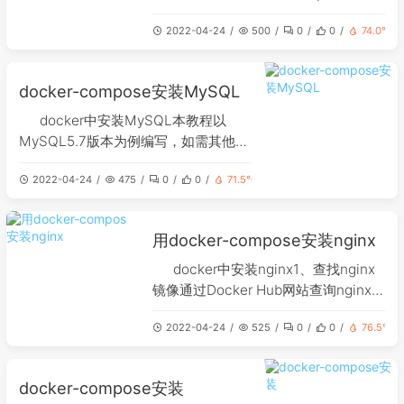
redis2、编写docker-compose.yml文
2022-04-24
500
0
0
74.0℃
件内容如下：version: '3'services:
redis: restart: always image: redis
contain
docker-compose安装MySQL
docker中安装MySQL本教程以
MySQL5.7版本为例编写，如需其他版
本，可自行前往docker hub网站查找
2022-04-24
475
0
0
71.5℃
对应的镜像，安装可能回和本教程有一
定出入，清自行处理。如遇问题也可以
在评论中回复，本人会尽快给与回复
用docker-compose安装nginx
1、拉取镜像docker pull mysql:5.72、
编写docker-com
docker中安装nginx1、查找nginx
镜像通过Docker Hub网站查询nginx镜
像，选择下面的官方镜像2、下载镜像
2022-04-24
525
0
0
76.5℃
3.1页面点进去后在右上方有docker拉
取命令docker pull nginx3、编写
docker-compose.ymldocker-
docker-compose安装
compose.yml内容如下：