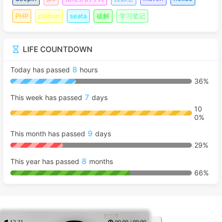
PHP
python
seata
破解
学习笔记
LIFE COUNTDOWN
8
Today has passed
hours
36%
7
This week has passed
days
10
0%
9
This month has passed
days
29%
8
This year has passed
months
66%