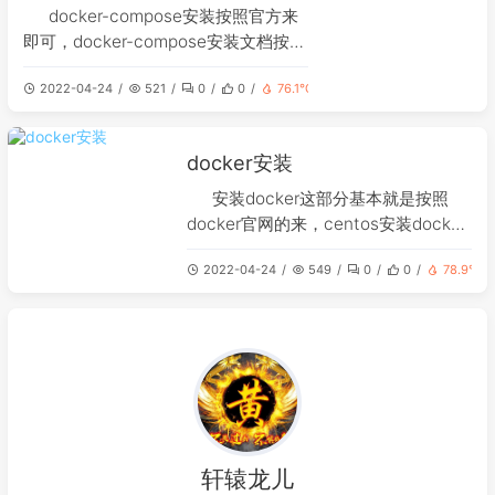
docker-compose安装按照官方来
即可，docker-compose安装文档按照
自己的系统来安装：1、下载docker-
2022-04-24
521
0
0
76.1℃
compose下面两个二选一，建议国内
源，速度快官方：sudo curl -L
&quot;https://github.com/docker/co
docker安装
mpose/releas
安装docker这部分基本就是按照
docker官网的来，centos安装docker
文档1、卸载旧版本dockeryum
2022-04-24
549
0
0
78.9℃
remove docker \ docker-client \
docker-client-latest \
轩辕龙儿