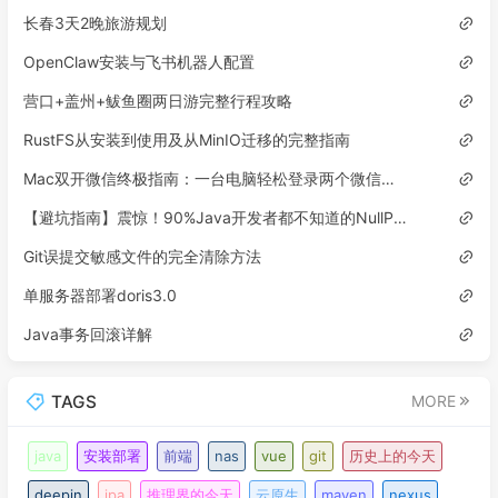
长春3天2晚旅游规划
OpenClaw安装与飞书机器人配置
营口+盖州+鲅鱼圈两日游完整行程攻略
RustFS从安装到使用及从MinIO迁移的完整指南
Mac双开微信终极指南：一台电脑轻松登录两个微信账号
【避坑指南】震惊！90%Java开发者都不知道的NullPointerException隐藏陷阱
Git误提交敏感文件的完全清除方法
单服务器部署doris3.0
Java事务回滚详解
TAGS
MORE
java
安装部署
前端
nas
vue
git
历史上的今天
deepin
jpa
推理界的今天
云原生
maven
nexus