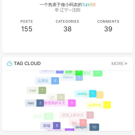
一个热衷于做小码
V
t
)
U
T
辽宁--沈阳
POSTS
CATEGORIES
COMMENTS
155
38
39
TAG CLOUD
MORE
maven
2
破解
1
学习笔记
11
nexus
1
云原生
4
vue
7
seata
1
PHP
1
git
4
推理界的今天
5
nas
2
python
9
历史上的今天
1
java
12
jpa
1
前端
8
deepin
10
安装部署
31