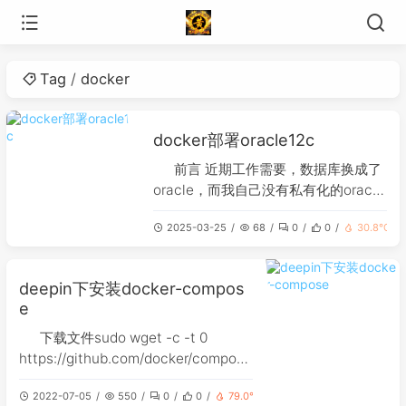
Tag
docker
docker部署oracle12c
前言 近期工作需要，数据库换成了
oracle，而我自己没有私有化的oracle
数据库，为了之后工作的方便，决定私
2025-03-25
68
0
0
30.8℃
人部署一个oracle数据库。 为了方
便，还是使用的docker方式部署在nas
上面了，看了看docker hub，oracle
deepin下安装docker-compos
的镜像全部是6年前的，我这边直接选
e
择了第一个镜像truevo
下载文件sudo wget -c -t 0
https://github.com/docker/compose
/releases/download/1.26.0/docker-
2022-07-05
550
0
0
79.0℃
compose-`uname -s`-`uname -m`