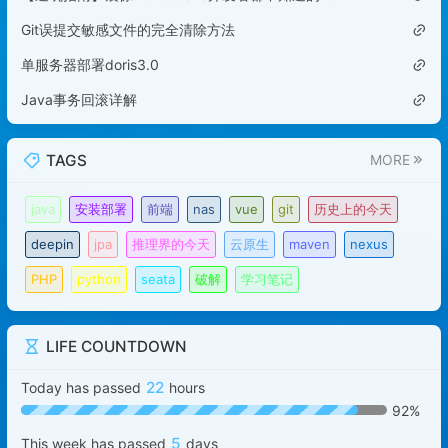
Git误提交敏感文件的完全清除方法
单服务器部署doris3.0
Java事务回滚详解
TAGS
MORE
java
安装部署
前端
nas
vue
git
历史上的今天
deepin
jpa
推理界的今天
云原生
maven
nexus
PHP
python
seata
破解
学习笔记
LIFE COUNTDOWN
22
Today has passed
hours
92%
5
This week has passed
days