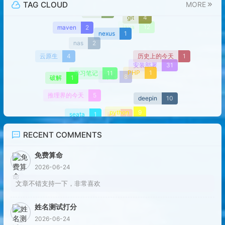
TAG CLOUD
MORE
vue
7
git
4
maven
2
java
12
nexus
1
nas
2
历史上的今天
1
云原生
4
安装部署
31
PHP
1
学习笔记
11
破解
1
前端
8
推理界的今天
5
deepin
10
python
9
seata
1
jpa
1
RECENT COMMENTS
免费算命
2026-06-24
文章不错支持一下，非常喜欢
姓名测试打分
2026-06-24