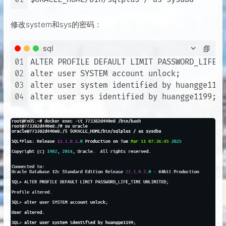
修改system和sys的密码：
sql
01
ALTER PROFILE DEFAULT LIMIT PASSWORD_LIFE_T
02
alter user SYSTEM account unlock;

03
alter user system identified by huangge1199;
04