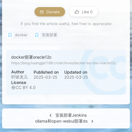
Donate
Like
0
If you find the article useful, feel free to appreciate
docker
安装部署
docker部署oracle12c
https://blog.huangge1199.cn/archives/docker-bu-shu-oracle12c
Author
Published on
Updated on
轩辕龙儿
2025-03-25
2025-03-25
License
CC BY 4.0
安装部署Jenkins
ollama和open-webui部署ds