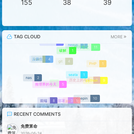
155
38
39
TAG CLOUD
MORE
maven
2
nexus
1
学习笔记
11
破解
1
云原生
4
vue
7
git
4
PHP
1
seata
1
nas
2
python
9
历史上的今天
1
推理界的今天
5
java
12
deepin
10
jpa
1
前端
8
安装部署
31
RECENT COMMENTS
免费算命
2026-06-24