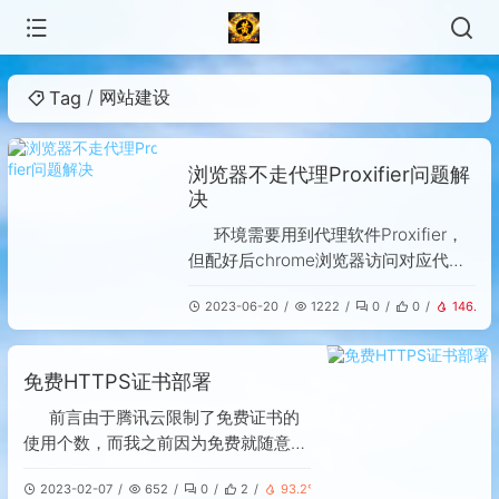
网站建设
Tag
浏览器不走代理Proxifier问题解
决
环境需要用到代理软件Proxifier，
但配好后chrome浏览器访问对应代理
的应用却不行，之前还明明可以的，今
2023-06-20
1222
0
0
146.2℃
天就突然不行了，于是乎，我去排查了
原因，本篇文章就是我排查的记录吧，
最后问题是解决了。每个人的情况不
免费HTTPS证书部署
同，可能我的办法不一定适用于你的，
因此，本篇文章仅做参考。确认
前言由于腾讯云限制了免费证书的
Proxifier设置打开
使用个数，而我之前因为免费就随意了
很多，现在，一个正在使用的证书过期
2023-02-07
652
0
2
93.2℃
了，没法继续使用，这样就导致了在浏