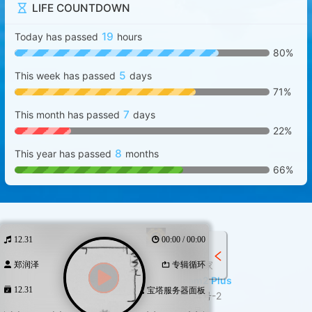
LIFE COUNTDOWN
19
Today has passed
hours
80%
5
This week has passed
days
71%
7
This month has passed
days
22%
8
This year has passed
months
66%
12.31
00:00 / 00:00
© 2021-2026
龙儿之家
郑润泽
专辑循环
Powered by
Halo
&
Dream2 Plus
12.31
宝塔服务器面板
辽ICP备2021006134号-2
萌ICP备20248023号