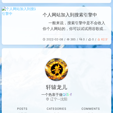
览器中不能一步到位的打开网站网站介
绍使用的是FreeSSL.cn网站，该网站
个人网站加入到搜索引擎中
提供免费的HTTPS证书申请，下面是
网站首页安装acme.sh我们需要先在服
一般来说，搜索引擎中是不会收入
务器上安装acm
你个人网站的，你可以试试用谷歌或者
百度等其他搜索引擎看看，能不能收到
2022-02-08
385
0
0
62.5℃
你个人网站的相关页面？如果搜索不
到，你可以申请加入搜索引擎，这个是
免费的，下面提供一些搜索引擎的提交
地址：谷歌博客搜索收录入
口:http://www.google.com/addurl/百
度收录入口:h
轩辕龙儿
一个热衷于做小码农的
Y
b
o
K
J
辽宁--沈阳
POSTS
CATEGORIES
COMMENTS