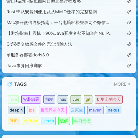
营口+盖州+鲅鱼圈两日游完整行程攻略
RustFS从安装到使用及从MinIO迁移的完整指南
Mac双开微信终极指南：一台电脑轻松登录两个微信账号
【避坑指南】震惊！90%Java开发者都不知道的NullPointerException隐藏陷阱
Git误提交敏感文件的完全清除方法
单服务器部署doris3.0
Java事务回滚详解
TAGS
MORE
java
安装部署
前端
nas
vue
git
历史上的今天
deepin
jpa
推理界的今天
云原生
maven
nexus
PHP
python
seata
破解
学习笔记