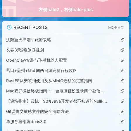
左侧halo2，右侧halo-plus
RECENT POSTS
MORE
沈阳至天津端午旅游攻略
长春3天2晚旅游规划
OpenClaw安装与飞书机器人配置
营口+盖州+鲅鱼圈两日游完整行程攻略
RustFS从安装到使用及从MinIO迁移的完整指南
Mac双开微信终极指南：一台电脑轻松登录两个微信账号
【避坑指南】震惊！90%Java开发者都不知道的NullPointerException隐藏陷阱
Git误提交敏感文件的完全清除方法
单服务器部署doris3.0