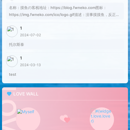
名称：摸鱼の客栈地址：https://blog.fwneko.com图标：
https://img.fwneko.com/ico/logo.gif描述：没事摸摸鱼，反正焦
虑也解决不了问题RSS：https://blog.fwneko.com/rss.xml
1
2024-07-02
托尔斯泰
1
2024-03-13
test
LOVE WALL