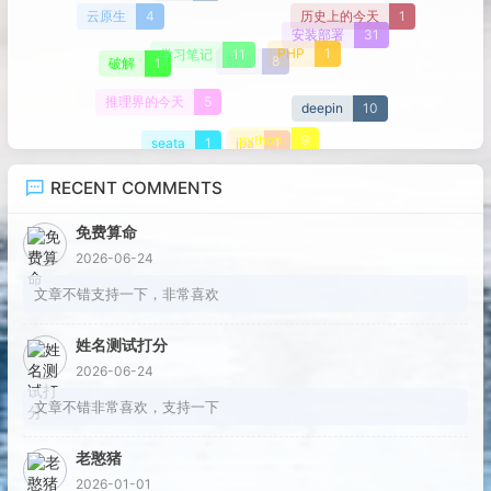
历史上的今天
1
云原生
4
安装部署
31
PHP
1
学习笔记
11
破解
1
前端
8
推理界的今天
5
deepin
10
python
9
seata
1
jpa
1
RECENT COMMENTS
免费算命
2026-06-24
文章不错支持一下，非常喜欢
姓名测试打分
2026-06-24
文章不错非常喜欢，支持一下
老憨猪
2026-01-01