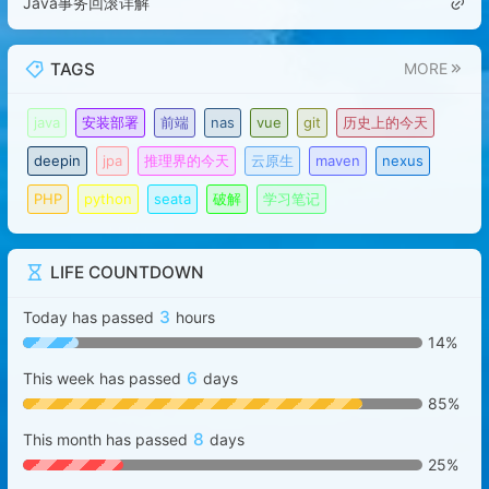
Java事务回滚详解
TAGS
MORE
java
安装部署
前端
nas
vue
git
历史上的今天
deepin
jpa
推理界的今天
云原生
maven
nexus
PHP
python
seata
破解
学习笔记
LIFE COUNTDOWN
3
Today has passed
hours
14%
6
This week has passed
days
85%
8
This month has passed
days
25%