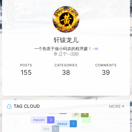
轩辕龙儿
一个热衷于做小码农的程
B
t
v
8
H
辽宁--沈阳
POSTS
CATEGORIES
COMMENTS
155
38
39
TAG CLOUD
MORE
vue
7
git
4
maven
2
java
12
nexus
1
nas
2