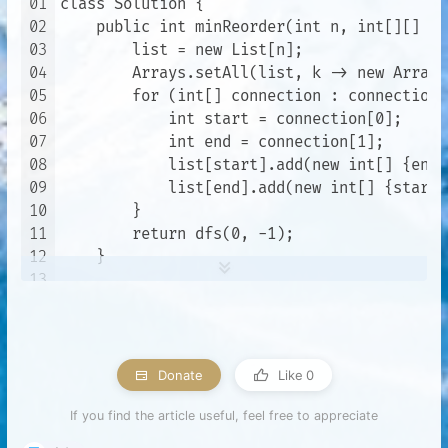
01
class Solution {

02
    public int minReorder(int n, int[][] co
03
        list = new List[n];

04
        Arrays.setAll(list, k -> new ArrayL
05
        for (int[] connection : connections)
06
            int start = connection[0];

07
            int end = connection[1];

08
            list[start].add(new int[] {end, 
09
            list[end].add(new int[] {start, 
10
        }

11
        return dfs(0, -1);

12
    }

13
14
    List<int[]>[] list;

15
16
    private int dfs(int index, int target) {
17
        int ans = 0;

Donate
Like
0
18
        for (int[] num : list[index]) {

If you find the article useful, feel free to appreciate
19
            if (num[0] != target) {

20
                ans += num[1] + dfs(num[0],