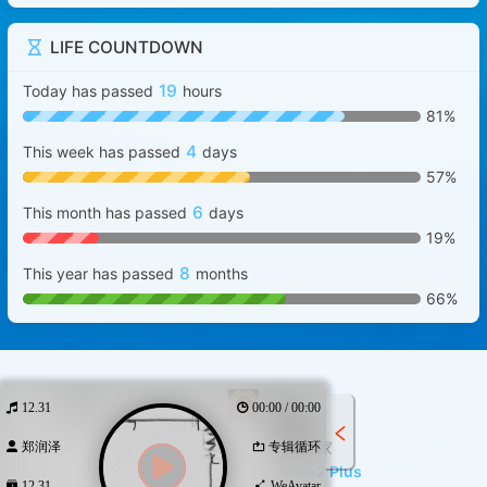
LIFE COUNTDOWN
19
Today has passed
hours
81%
4
This week has passed
days
57%
6
This month has passed
days
19%
8
This year has passed
months
66%
12.31
00:00 / 00:00
© 2021-2026
龙儿之家
郑润泽
专辑循环
Powered by
Halo
&
Dream2 Plus
12.31
WeAvatar