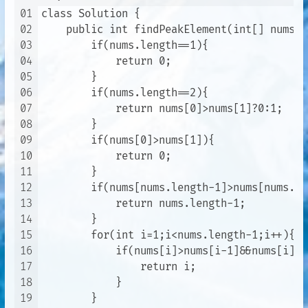
01
class Solution {

02
    public int findPeakElement(int[] nums) {
03
        if(nums.length==1){

04
            return 0;

05
        }

06
        if(nums.length==2){

07
            return nums[0]>nums[1]?0:1;

08
        }

09
        if(nums[0]>nums[1]){

10
            return 0;

11
        }

12
        if(nums[nums.length-1]>nums[nums.le
13
            return nums.length-1;

14
        }

15
        for(int i=1;i<nums.length-1;i++){

16
            if(nums[i]>nums[i-1]&&nums[i]>n
17
                return i;

18
            }

19
        }
