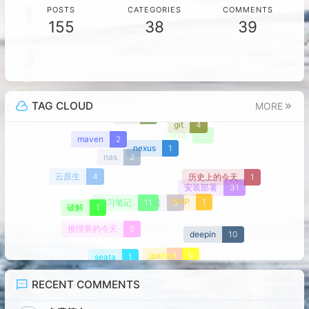
POSTS
CATEGORIES
COMMENTS
155
38
39
TAG CLOUD
MORE
vue
7
git
4
java
12
maven
2
nexus
1
nas
2
历史上的今天
1
云原生
4
安装部署
31
PHP
1
学习笔记
11
前端
8
破解
1
推理界的今天
5
deepin
10
python
9
seata
1
jpa
1
RECENT COMMENTS