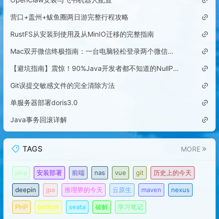
营口+盖州+鲅鱼圈两日游完整行程攻略
RustFS从安装到使用及从MinIO迁移的完整指南
Mac双开微信终极指南：一台电脑轻松登录两个微信账号
【避坑指南】震惊！90%Java开发者都不知道的NullPointerException隐藏陷阱
Git误提交敏感文件的完全清除方法
单服务器部署doris3.0
Java事务回滚详解
TAGS
MORE
java
安装部署
前端
nas
vue
git
历史上的今天
deepin
jpa
推理界的今天
云原生
maven
nexus
PHP
python
seata
破解
学习笔记