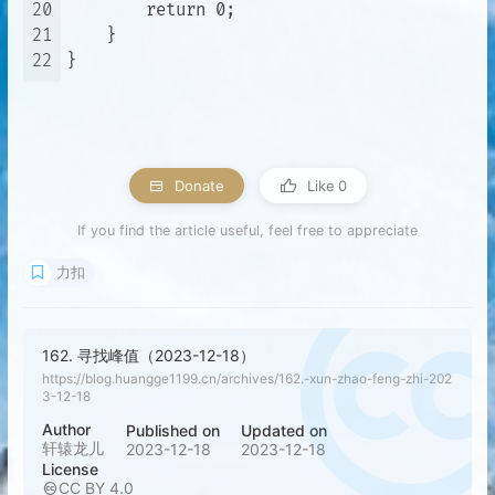
20
        return 0;

21
    }

22
Donate
Like
0
If you find the article useful, feel free to appreciate
力扣
162. 寻找峰值（2023-12-18）
https://blog.huangge1199.cn/archives/162.-xun-zhao-feng-zhi-202
3-12-18
Author
Published on
Updated on
轩辕龙儿
2023-12-18
2023-12-18
License
CC BY 4.0