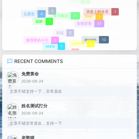
java
12
历史上的今天
1
nas
2
云原生
4
学习笔记
11
PHP
1
破解
1
安装部署
31
前端
8
deepin
10
推理界的今天
5
python
9
seata
1
jpa
1
RECENT COMMENTS
免费算命
2026-06-24
文章不错支持一下，非常喜欢
姓名测试打分
2026-06-24
文章不错非常喜欢，支持一下
老憨猪