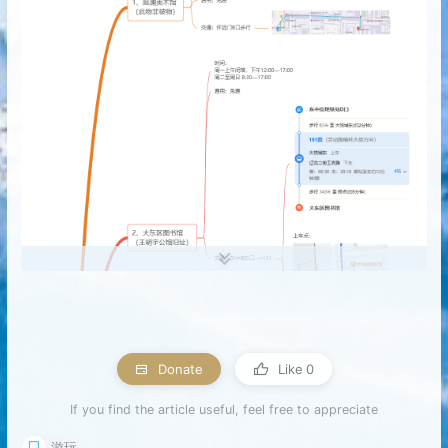
Donate
Like
0
If you find the article useful, feel free to appreciate
游玩