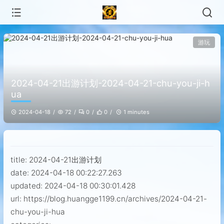
游玩
2024-04-21出游计划-2024-04-21-chu-you-ji-h
ua
2024-04-18
72
0
0
1 minutes
title: 2024-04-21出游计划
date: 2024-04-18 00:22:27.263
updated: 2024-04-18 00:30:01.428
url: https://blog.huangge1199.cn/archives/2024-04-21-
chu-you-ji-hua