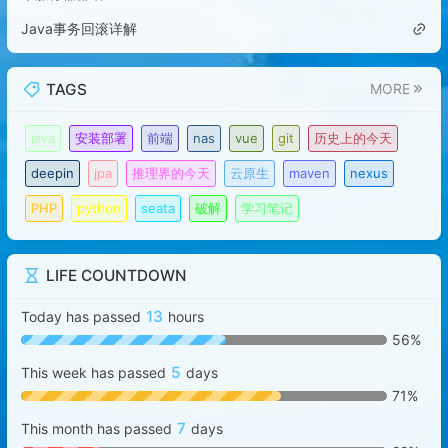
Java事务回滚详解
TAGS
MORE
java
安装部署
前端
nas
vue
git
历史上的今天
deepin
jpa
推理界的今天
云原生
maven
nexus
PHP
python
seata
破解
学习笔记
LIFE COUNTDOWN
13
Today has passed
hours
56%
5
This week has passed
days
71%
7
This month has passed
days