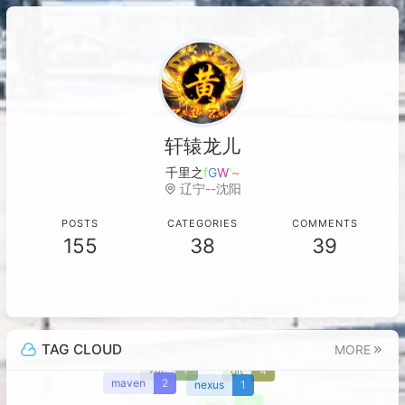
轩辕龙儿
千里之行，始于
:
m
,
辽宁--沈阳
POSTS
CATEGORIES
COMMENTS
155
38
39
TAG CLOUD
MORE
git
4
vue
7
maven
2
nexus
1