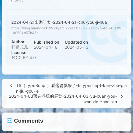
2024-04-21出游计划-2024-04-21-chu-you-ji-hua
https://blog.huangge1199.cn/archives/3500c280-9b2b-4d34-80f9
-49504b57b45e
Author
Published on
Updated on
轩辕龙儿
2024-04-18
2024-05-13
License
CC BY 4.0
TS（TypeScript）看这篇就够了-tstypescript-kan-zhe-pia
n-jiu-gou-le
2024-04-03预选游玩的展览-2024-04-03-yu-xuan-you-
wan-de-zhan-lan
Comments