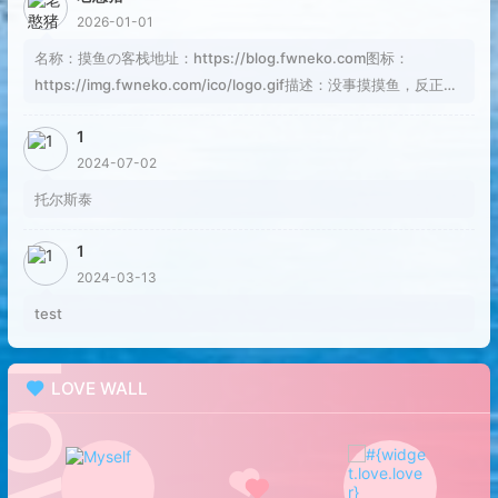
2026-01-01
名称：摸鱼の客栈地址：https://blog.fwneko.com图标：
https://img.fwneko.com/ico/logo.gif描述：没事摸摸鱼，反正焦
虑也解决不了问题RSS：https://blog.fwneko.com/rss.xml
1
2024-07-02
托尔斯泰
1
2024-03-13
test
LOVE WALL