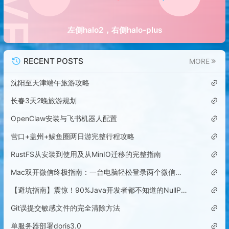
左侧halo2，右侧halo-plus
RECENT POSTS
MORE
沈阳至天津端午旅游攻略
长春3天2晚旅游规划
OpenClaw安装与飞书机器人配置
营口+盖州+鲅鱼圈两日游完整行程攻略
RustFS从安装到使用及从MinIO迁移的完整指南
Mac双开微信终极指南：一台电脑轻松登录两个微信账号
【避坑指南】震惊！90%Java开发者都不知道的NullPointerException隐藏陷阱
Git误提交敏感文件的完全清除方法
单服务器部署doris3.0