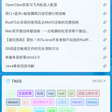
OpenClaw安装与飞书机器人配置
营口+盖州+鲅鱼圈两日游完整行程攻略
RustFS从安装到使用及从MinIO迁移的完整指南
Mac双开微信终极指南：一台电脑轻松登录两个微信账号
【避坑指南】震惊！90%Java开发者都不知道的NullPointerException隐藏陷阱
Git误提交敏感文件的完全清除方法
单服务器部署doris3.0
Java事务回滚详解
TAGS
MORE
java
安装部署
前端
nas
vue
git
历史上的今天
deepin
jpa
推理界的今天
云原生
maven
nexus
PHP
python
seata
破解
学习笔记