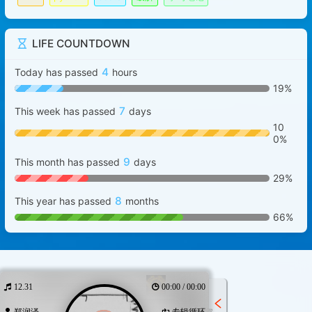
LIFE COUNTDOWN
4
Today has passed
hours
19%
7
This week has passed
days
10
0%
9
This month has passed
days
29%
8
This year has passed
months
66%
12.31
00:00 / 00:00