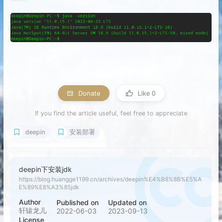
Donate
Like
0
If you find the article useful, feel free to appreciate
deepin
安装部署
deepin下安装jdk
https://blog.huangge1199.cn/archives/deepin%E4%B8%8B%E5%A
E%89%E8%A3%85jdk
Author
Published on
Updated on
轩辕龙儿
2022-06-03
2023-09-13
License