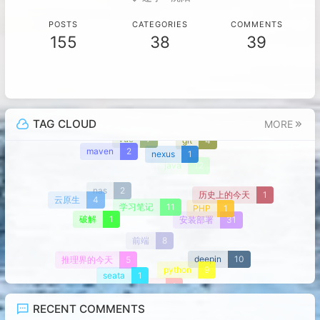
POSTS
CATEGORIES
COMMENTS
155
38
39
TAG CLOUD
MORE
vue
7
git
4
maven
2
nexus
1
java
12
nas
2
历史上的今天
1
云原生
4
学习笔记
11
PHP
1
破解
1
安装部署
31
前端
8
deepin
10
推理界的今天
5
python
9
seata
1
jpa
1
RECENT COMMENTS