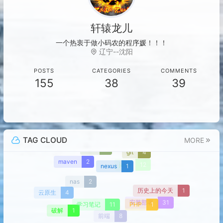
轩辕龙儿
一个热衷于做小码农的程
0
@
N
2
+
辽宁--沈阳
POSTS
CATEGORIES
COMMENTS
155
38
39
TAG CLOUD
MORE
vue
7
git
4
maven
2
nexus
1
java
12
nas
2
历史上的今天
1
云原生
4
学习笔记
11
PHP
1
安装部署
31
破解
1
前端
8