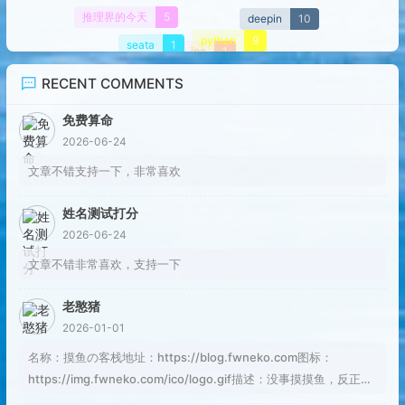
推理界的今天
5
deepin
10
python
9
seata
1
jpa
1
RECENT COMMENTS
免费算命
2026-06-24
文章不错支持一下，非常喜欢
姓名测试打分
2026-06-24
文章不错非常喜欢，支持一下
老憨猪
2026-01-01
名称：摸鱼の客栈地址：https://blog.fwneko.com图标：
https://img.fwneko.com/ico/logo.gif描述：没事摸摸鱼，反正焦
虑也解决不了问题RSS：https://blog.fwneko.com/rss.xml