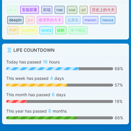
java
安装部署
前端
nas
vue
git
历史上的今天
deepin
jpa
推理界的今天
云原生
maven
nexus
PHP
python
seata
破解
学习笔记
LIFE COUNTDOWN
16
Today has passed
hours
68%
4
This week has passed
days
57%
6
This month has passed
days
19%
8
This year has passed
months
66%