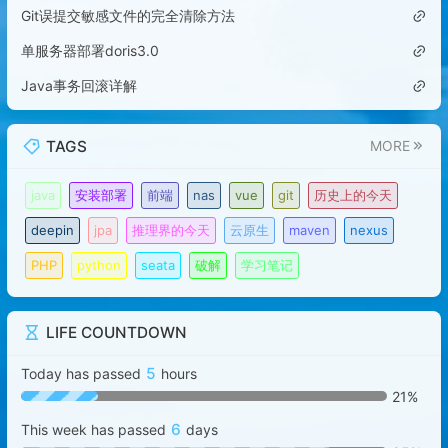
Git误提交敏感文件的完全清除方法
单服务器部署doris3.0
Java事务回滚详解
TAGS
MORE
java
安装部署
前端
nas
vue
git
历史上的今天
deepin
jpa
推理界的今天
云原生
maven
nexus
PHP
python
seata
破解
学习笔记
LIFE COUNTDOWN
5
Today has passed
hours
21%
6
This week has passed
days