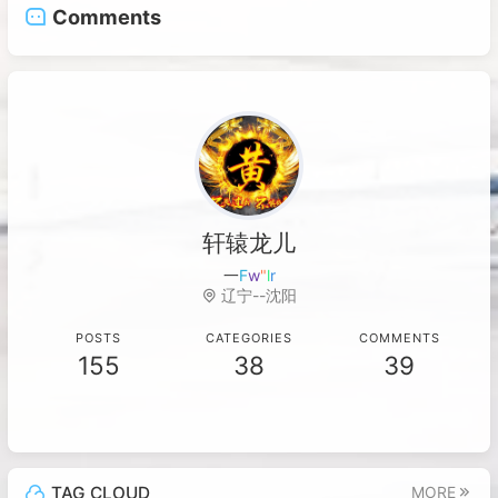
Comments
轩辕龙儿
千
h
n
o
G
E
辽宁--沈阳
POSTS
CATEGORIES
COMMENTS
155
38
39
TAG CLOUD
MORE