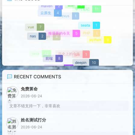
破解
1
maven
2
学习笔记
11
云原生
4
nexus
1
seata
1
vue
7
推理界的今天
5
PHP
1
nas
2
git
4
python
9
jpa
1
java
12
历史上的今天
1
前端
8
deepin
10
安装部署
31
RECENT COMMENTS
免费算命
2026-06-24
文章不错支持一下，非常喜欢
姓名测试打分
2026-06-24