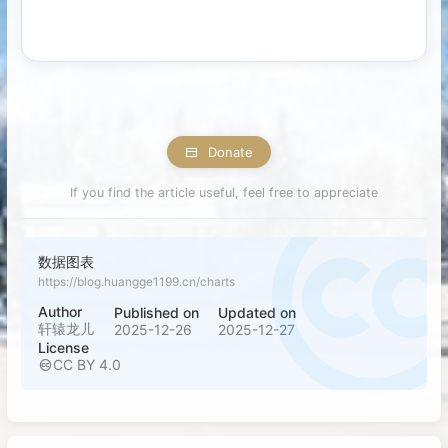
Donate
If you find the article useful, feel free to appreciate
数据图表
https://blog.huangge1199.cn/charts
Author
Published on
Updated on
轩辕龙儿
2025-12-26
2025-12-27
License
CC BY 4.0